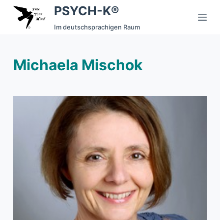
PSYCH-K®
S
k
Im deutschsprachigen Raum
i
p
Michaela Mischok
t
o
c
o
n
t
e
n
t