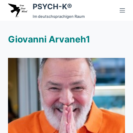
PSYCH-K®
S
k
Im deutschsprachigen Raum
i
p
Giovanni Arvaneh1
t
o
c
o
n
t
e
n
t